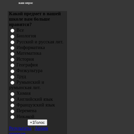
наш опрос
Какой предмет в нашей
школе вам больше
нравится?
Все
Биология
Русский и русская лит.
Информатика
Математика
История
География
Физкультура
Труд
Румынский и
румынская лит.
Химия
Английский язык
Французский язык
Перемена
Никакой
Результаты
|
Архив
опросов