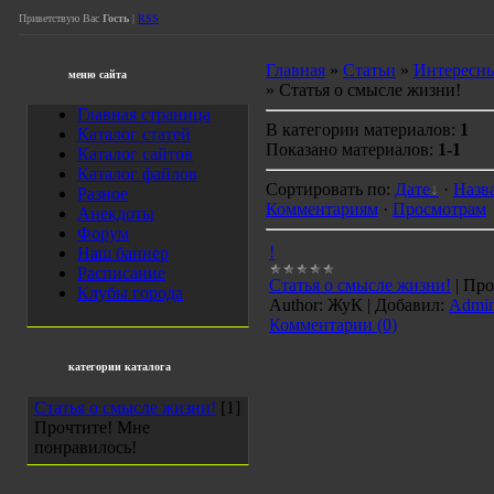
Приветствую Вас
Гость
|
RSS
Главная
»
Статьи
»
Интересны
меню сайта
» Статья о смысле жизни!
Главная страница
В категории материалов:
1
Каталог статей
Показано материалов:
1-1
Каталог сайтов
Каталог файлов
Сортировать по:
Дате
·
Назв
Разное
Комментариям
·
Просмотрам
Анекдоты
Форум
!
Наш баннер
Расписание
Статья о смысле жизни!
|
Про
Клубы города
Author:
ЖуК
|
Добавил:
Admi
Комментарии (0)
категории каталога
Статья о смысле жизни!
[1]
Прочтите! Мне
понравилось!