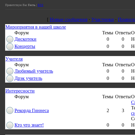
Приветствую Вас
Гость
|
RSS
[
Новые сообщения
·
Участники
·
Правила
Мироприятия в нашей школе
Форум
Темы
Ответы
О
Дискотеки
0
0
Н
Концерты
0
0
Н
Учителя
Форум
Темы
Ответы
О
Любимый учитель
0
0
Н
Дрэк учитель
0
0
Н
Интересности
Форум
Темы
Ответы
О
С
Т
Рекорда Гиннеса
2
3
с
С
Кто что знает!
0
0
Н