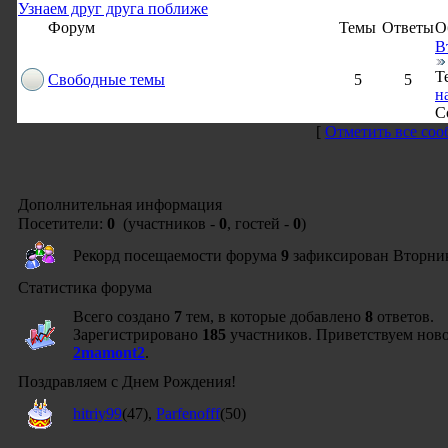
Узнаем друг друга поближе
Форум
Темы
Ответы
О
В
Т
Свободные темы
5
5
н
С
[
Отметить все со
Дополнительная информация
Посетители:
0
(участников -
0
, гостей -
0
)
Рекорд посещаемости форума
9
зафиксирован Вторник,
Статистика форума
Всего создано
7
тем, в которые добавлено
8
ответов.
Зарегистрировано
185
участников. Приветствуем ново
2mamont2
.
Поздравляем с Днем Рождения!
hitriy99
(47)
,
Parfenofff
(50)