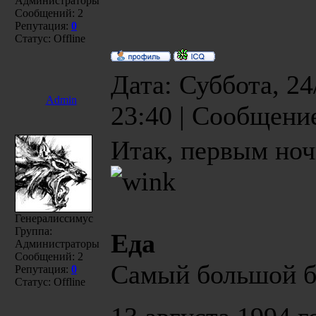
Администраторы
Сообщений:
2
Репутация:
0
Статус:
Offline
Дата: Суббота, 24
Admin
23:40 | Сообщени
Итак, первым ноч
Генералиссимус
Группа:
Еда
Администраторы
Сообщений:
2
Самый большой 
Репутация:
0
Статус:
Offline