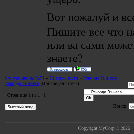
Вот пожалуй и вс
Пишите все что н
или ва сами може
знаете?
Форум школы №71
»
Интересности
»
Рекорда Гиннеса
»
Рекорда Гиннеса
(Присоеденяйтесь)
Страница
1
из
1
1
Поиск:
Copyright MyCorp © 2026