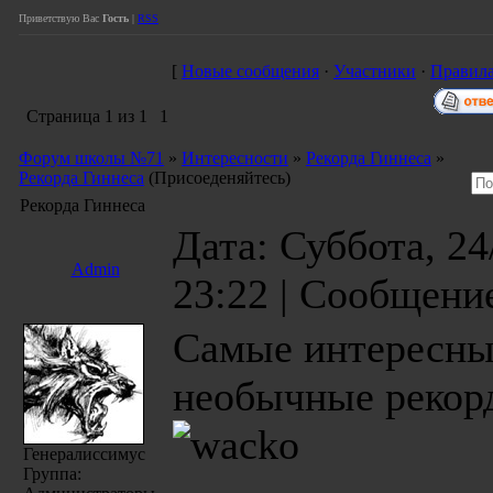
Приветствую Вас
Гость
|
RSS
[
Новые сообщения
·
Участники
·
Правила
Страница
1
из
1
1
Форум школы №71
»
Интересности
»
Рекорда Гиннеса
»
Рекорда Гиннеса
(Присоеденяйтесь)
Рекорда Гиннеса
Дата: Суббота, 24
Admin
23:22 | Сообщени
Самые интересны
необычные рекор
Генералиссимус
Группа: