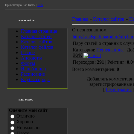
Приветствую Вас
Гость
|
RSS
Главная
»
Каталог сайтов
»
Н
меню сайта
О неопознанном
Главная страница
Каталог статей
http://sandspirit.narod.ru/ufo.htm
Каталог сайтов
Пару статей о странных случ
Каталог файлов
Категория:
Непознанное
| До
Разное
ЖуК
Анекдоты
Переходов:
291
| Рейтинг:
0.0
/
Форум
Наш баннер
Всего комментариев:
0
Расписание
Добавлять комментари
Клубы города
зарегистрированные 
[
Регистрация
наш опрос
Оцените мой сайт
Отлично
Хорошо
Нормально
Плохо