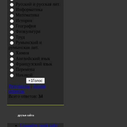
Русский и русская лит.
Информатика
Математика
История
География
Физкультура
Труд
Румынский и
румынская лит.
Химия
Английский язык
Французский язык
Перемена
Никакой
Результаты
|
Архив
опросов
Всего ответов:
34
друзья сайта
Создайте свой сайт