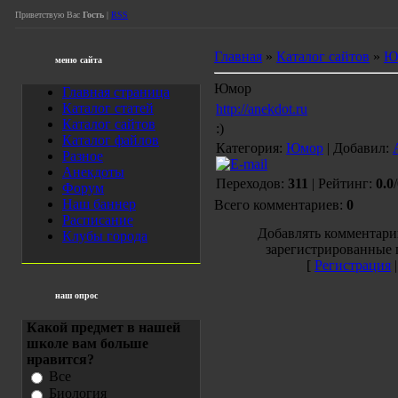
Приветствую Вас
Гость
|
RSS
Главная
»
Каталог сайтов
»
Ю
меню сайта
Юмор
Главная страница
Каталог статей
http://anekdot.ru
Каталог сайтов
:)
Каталог файлов
Категория:
Юмор
| Добавил:
Разное
Анекдоты
Переходов:
311
| Рейтинг:
0.0
/
Форум
Наш баннер
Всего комментариев:
0
Расписание
Добавлять комментари
Клубы города
зарегистрированные 
[
Регистрация
наш опрос
Какой предмет в нашей
школе вам больше
нравится?
Все
Биология